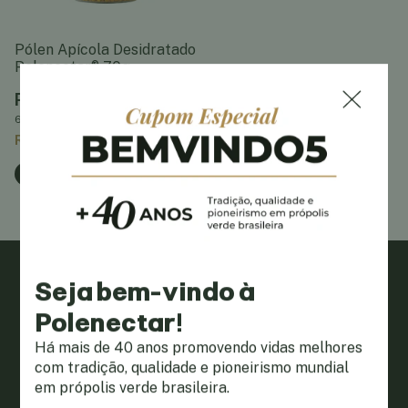
Pólen Apícola Desidratado
Polenectar® 70g
R$58,90
6
x
de
R$10,76
R$57,13
com
Pix
Seja bem-vindo à
Polenectar!
Há mais de 40 anos promovendo vidas melhores
com tradição, qualidade e pioneirismo mundial
em própolis verde brasileira.
Quem somos