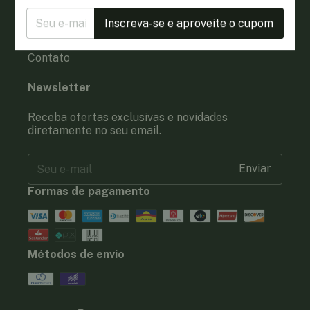
Produtos
Kits Promocionais
Inscreva-se e aproveite o cupom
Trocas e Devoluções
Política de Privacidade
Contato
Newsletter
Receba ofertas exclusivas e novidades
diretamente no seu email.
Formas de pagamento
Métodos de envio